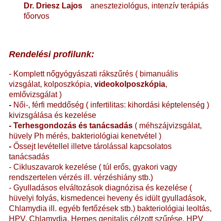
Dr. Driesz Lajos
aneszteziológus, intenzív terápiás
főorvos
Rendelési profilunk:
- Komplett nőgyógyászati rákszűrés ( bimanuális
vizsgálat, kolposzkópia,
videokolposzkópia
,
emlővizsgálat )
-
Női-, férfi meddőség ( infertilitas: kihordási képtelenség )
kivizsgálása és kezelése
-
Terhesgondozás és tanácsadás
( méhszájvizsgálat,
hüvely Ph mérés, bakteriológiai kenetvétel )
-
Őssejt levétellel illetve tárolással kapcsolatos
tanácsadás
- Cikluszavarok kezelése ( túl erős, gyakori vagy
rendszertelen vérzés ill. vérzéshiány stb.)
- Gyulladásos elváltozások diagnózisa és kezelése (
hüvelyi folyás, kismedencei heveny és idült gyulladások,
Chlamydia ill. egyéb fertőzések stb.) bakteriológiai leoltás,
HPV, Chlamydia, Herpes genitalis célzott szűrése. HPV