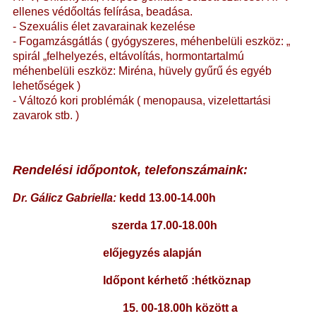
ellenes védőoltás felírása, beadása.
- Szexuális élet zavarainak kezelése
- Fogamzásgátlás ( gyógyszeres, méhenbelüli eszköz: „
spirál „felhelyezés, eltávolítás, hormontartalmú
méhenbelüli eszköz: Miréna, hüvely gyűrű és egyéb
lehetőségek )
- Változó kori problémák ( menopausa, vizelettartási
zavarok stb. )
Rendelési időpontok, telefonszámaink:
Dr. Gálicz Gabriella:
kedd 13.00-14.00h
szerda 17.00-18.00h
előjegyzés alapján
Időpont kérhető :hétköznap
1
5. 00-18.00h között a